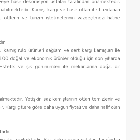
yeye hasır dekorasyon ustaları tarafından örülmektedir.
abilmektedir. Kamış, kargı ve hasır otları ile hazırlanan
 otllerin ve turizm işletmelerinin vazgeçilmezi haline
dır
mış rulo ürünleri sağlam ve sert kargı kamışları ile
 %100 doğal ve ekonomik ürünler olduğu için son yıllarda
Estetik ve şık görünümleri ile mekanlarına doğal bir
ılmaktadır. Yetişkin saz kamışlarının otları temizlenir ve
nır. Kargı çitlere göre daha uygun fiytalı ve daha hafif olan
adır.
ışı ile yapılmktadır. Saz dekorasyon ustaları tarafından