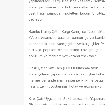
yapılmaktadır. Kargı ince ince kesilerek şemsi
Hasır şemsiyeler çok farklı modellerde hazırlan
özel hasır şemsiye modelleri bugün 5 yıldızlı
gelmiştir.
Bambu Kamış Çitler Kargı Kamışı ile Yapılmakta
Web sayfamızda bulunan bambu çit ve bambu ka
hazırlanmaktadır. Kamış çitler ve kargı çitler
oldukça popüler bir kullanıma kavuşmuştur. 
görünüm ve mahremiyet kazandırmaktadır.
Hasır Çitler Saz Kamışı İle Hazırlanmaktadır
Hasır çitlerin yapımında ise saz kamışları kullan
makine içerisinde misina ipler ile birbirine bağla
hasır çitlerin uygulanması kolay ve ekonomiktir.
Kirpi Çatı Uygulamarı Saz Kamışları İle Yapılmakt
Bir saz çatı uygulaması olan kirpi çatı saz kam