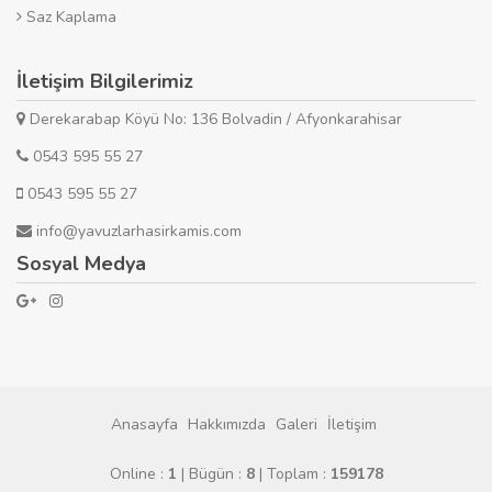
Saz Kaplama
İletişim Bilgilerimiz
Derekarabap Köyü No: 136 Bolvadin / Afyonkarahisar
0543 595 55 27
0543 595 55 27
info@yavuzlarhasirkamis.com
Sosyal Medya
Anasayfa
Hakkımızda
Galeri
İletişim
Online :
1
| Bügün :
8
| Toplam :
159178