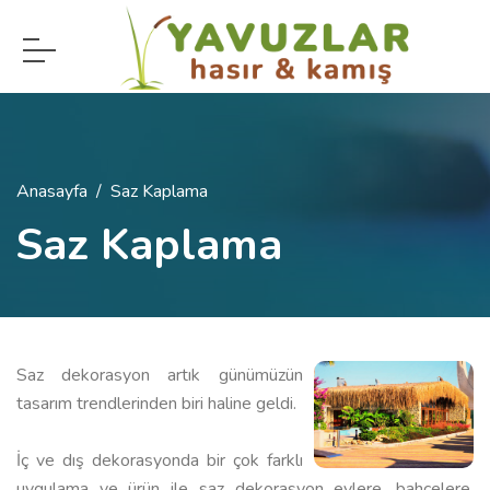
Anasayfa
Saz Kaplama
Saz Kaplama
Saz dekorasyon artık günümüzün
tasarım trendlerinden biri haline geldi.
İç ve dış dekorasyonda bir çok farklı
uygulama ve ürün ile saz dekorasyon evlere, bahçelere,